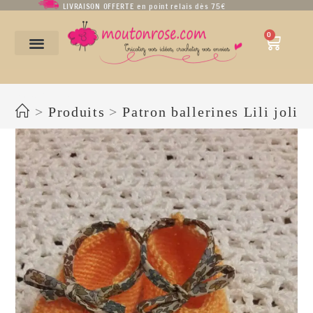
LIVRAISON OFFERTE en point relais dès 75€
0
Babies Lili jolie
>
Produits
>
Patron ballerines Lili jolie