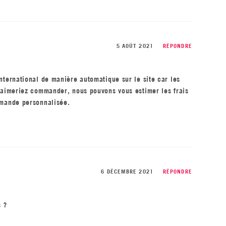
5 AOÛT 2021
RÉPONDRE
nternational de manière automatique sur le site car les
s aimeriez commander, nous pouvons vous estimer les frais
ommande personnalisée.
6 DÉCEMBRE 2021
RÉPONDRE
s ?