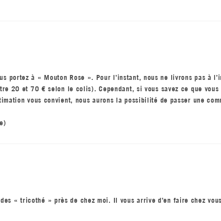
s portez à « Mouton Rose ». Pour l’instant, nous ne livrons pas à l’i
entre 20 et 70 € selon le colis). Cependant, si vous savez ce que vou
estimation vous convient, nous aurons la possibilité de passer une c
e)
a des « tricothé » près de chez moi. Il vous arrive d’en faire chez vou