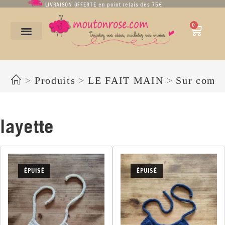
LIVRAISON OFFERTE en point relais dès 75€
0
layette
>
Produits
>
LE FAIT MAIN
>
Sur comm
layette
ÉPUISÉ
ÉPUISÉ