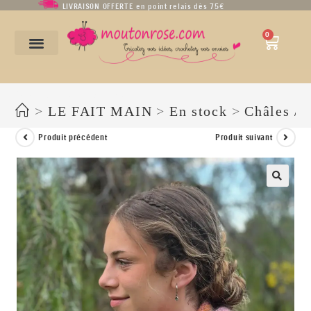
LIVRAISON OFFERTE en point relais dès 75€
0
Châle en mohair, soie et mérinos
>
LE FAIT MAIN
>
En stock
>
Châles / 
Produit précédent
Produit suivant