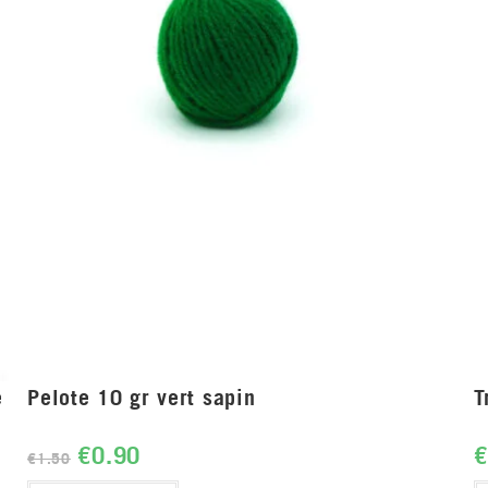
e
Pelote 10 gr vert sapin
T
€
0.90
€
€
1.50