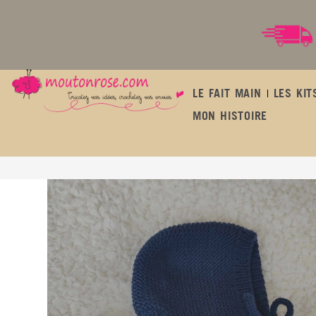
LE FAIT MAIN
LES KIT
MON HISTOIRE
Ensemble de naissance « Lulu » béguin, chaussons, moufles – 100% mérinos