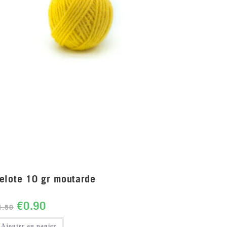
elote 10 gr moutarde
€
0.90
1.50
Ajouter au panier