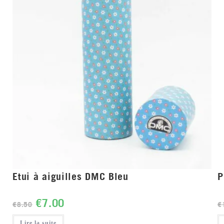
Etui à aiguilles DMC Bleu
P
€
7.00
€
8.50
€
Lire la suite