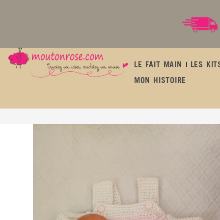
LE FAIT MAIN
LES KIT
MON HISTOIRE
Ensemble naissance bébé en coton – brassière, barboteuse et ballerines – Na