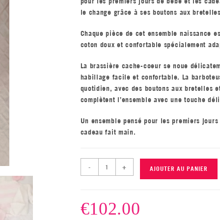
pour les premiers jours de bébé et les cade
le change grâce à ses boutons aux bretelles
Chaque pièce de cet ensemble naissance es
coton doux et confortable spécialement ad
La brassière cache-coeur se noue délicatem
habillage facile et confortable. La barboteu
quotidien, avec des boutons aux bretelles et
complètent l’ensemble avec une touche déli
Un ensemble pensé pour les premiers jours 
cadeau fait main.
-
+
AJOUTER AU PANIER
€
102.00