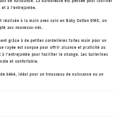
aux de naissance. La barboteuse est pensée pour faciliter
 et à l’entrejambe.
t réalisée à la main avec soin en Baby Cotton DMC, un
apté aux nouveaux-nés.
ent grâce à de petites cordelières faites main pour un
se rayée est conçue pour offrir aisance et praticité au
 à l’entrejambe pour faciliter le change. Les ballerines
cate et confortable.
de bébé, idéal pour un trousseau de naissance ou un