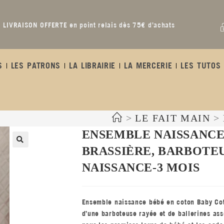
LIVRAISON OFFERTE en point relais dès 75€ d’achats
S
LES PATRONS
LA LIBRAIRIE
LA MERCERIE
LES TUTOS 
>
LE FAIT MAIN
>
issance-3 mois
ENSEMBLE NAISSANCE
BRASSIÈRE, BARBOTEU
NAISSANCE-3 MOIS
Ensemble naissance bébé en coton Baby Co
d’une barboteuse rayée et de ballerines ass