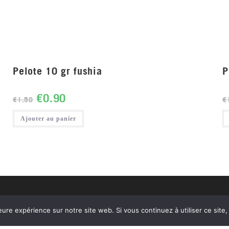
Pelote 10 gr fushia
P
€
0.90
€
1.50
€
Ajouter au panier
Livraison gratuite en
eure expérience sur notre site web. Si vous continuez à utiliser ce sit