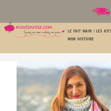
LE FAIT MAIN
LES KIT
MON HISTOIRE
Half granny square shawl