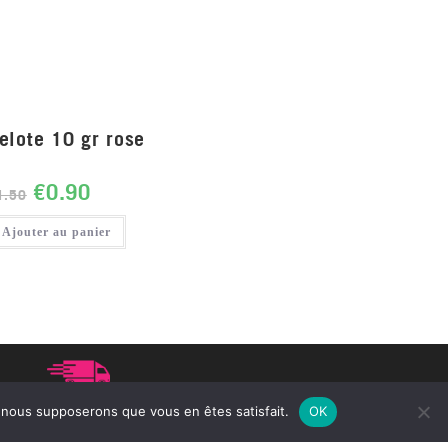
elote 10 gr rose
€
0.90
1.50
Ajouter au panier
 point relais à partir de 75€ d'achat
e, nous supposerons que vous en êtes satisfait.
OK