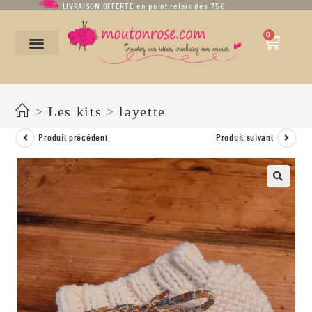
LIVRAISON OFFERTE en point relais dès 75€
0
Kit bloomer « Léo – Léa » (naissance – 12 mois)
>
Les kits
>
layette
Produit précédent
Produit suivant