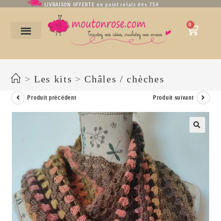
LIVRAISON OFFERTE en point relais dès 75€
0
KIT HALF GRANNY SQUARE SHAWL EN LAINE VIERGE ET POLYAMIDE
>
Les kits
>
Châles / chèches
Produit précédent
Produit suivant