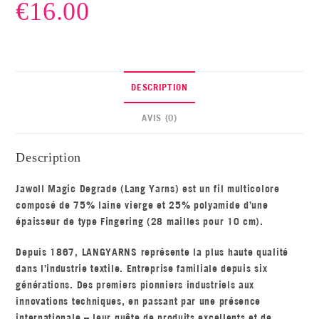
€
16.00
DESCRIPTION
AVIS (0)
Description
Jawoll Magic Degrade
(Lang Yarns) est un fil multicolore
composé de
75% laine vierge
et
25% polyamide
d’une
épaisseur de
type Fingering
(28 mailles pour 10 cm).
Depuis 1867, LANGYARNS représente la plus haute qualité
dans l’industrie textile. Entreprise familiale depuis six
générations. Des premiers pionniers industriels aux
innovations techniques, en passant par une présence
internationale – leur quête de produits excellents et de