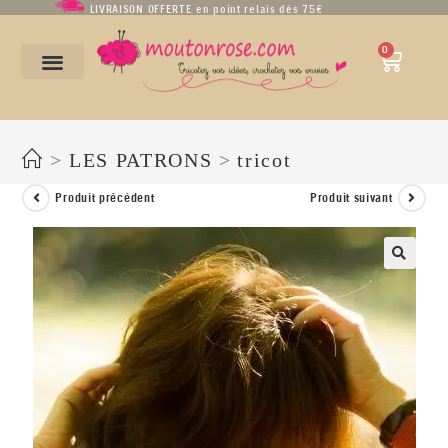
LIVRAISON OFFERTE en point relais dès 75€
0
Patron chèche « légende d’automne » et « au temps des cerises » (aig. n°9)
>
LES PATRONS
>
tricot
Produit précédent
Produit suivant