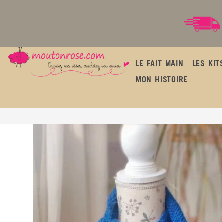
LE FAIT MAIN
LES KIT
MON HISTOIRE
Le petit châle « doudou » bleu nuit