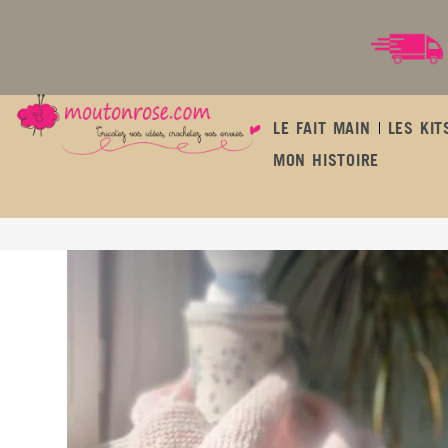
LE FAIT MAIN
LES KIT
MON HISTOIRE
Le petit châle « doudou » pétale de rose