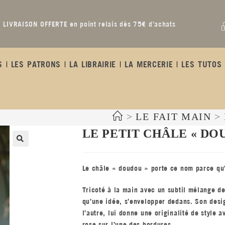
LIVRAISON OFFERTE en point relais dès 75€ d’achats
S
LES PATRONS
LA LIBRAIRIE
LA MERCERIE
LES TUTOS 
>
LE FAIT MAIN
>
LE PETIT CHÂLE « DO
Le châle « doudou » porte ce nom parce qu’il
Tricoté à la main avec un subtil mélange de
qu’une idée, s’envelopper dedans. Son desig
l’autre, lui donne une originalité de style 
rose sur l’une des bordures.