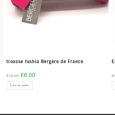
trousse fushia Bergère de France
E
€
8.00
€
10.00
€
Lire la suite