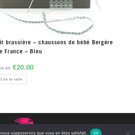
it brassière – chaussons de bébé Bergère
e France – Bleu
€
20.00
24.90
Lire la suite
 point relais à partir de 75€ d'achat
e, nous supposerons que vous en êtes satisfait.
OK