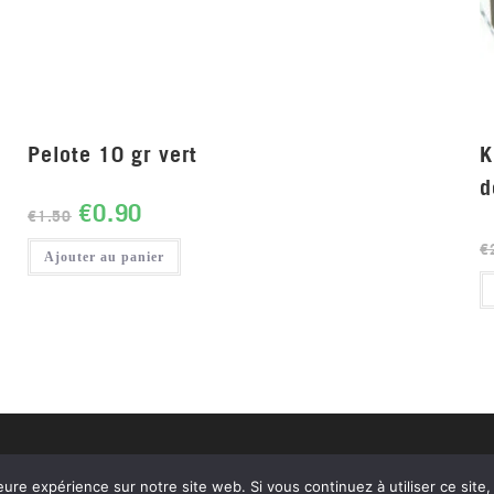
Pelote 10 gr vert
K
d
€
0.90
€
1.50
€
Ajouter au panier
Livraison gratuite en
eure expérience sur notre site web. Si vous continuez à utiliser ce sit