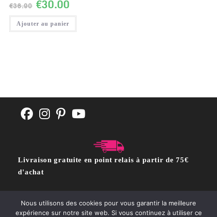
€
30.00
€
36.90
Ajouter au panier
Livraison gratuite en point relais à partir de 75€
d'achat
Nous utilisons des cookies pour vous garantir la meilleure
CGV
POLITIQUE DE CONFIDENTIALITÉ
Contact
expérience sur notre site web. Si vous continuez à utiliser ce