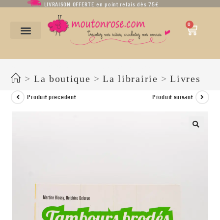
LIVRAISON OFFERTE en point relais dès 75€
0
TAMBOURS BRODES de Martine Biessy et Delphine Delerue
>
La boutique
>
La librairie
>
Livres
Produit précédent
Produit suivant