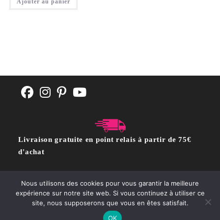
Ajouter au panier
Livraison gratuite en point relais à partir de 75€
d'achat
Nous utilisons des cookies pour vous garantir la meilleure
CGV
POLITIQUE DE CONFIDENTIALITÉ
Contact
expérience sur notre site web. Si vous continuez à utiliser ce
site, nous supposerons que vous en êtes satisfait.
Copyright @moutonrose.com
OK