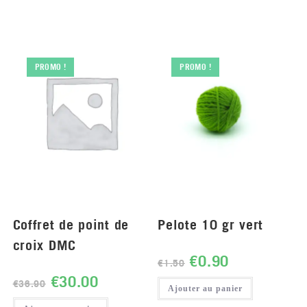
PROMO !
PROMO !
Coffret de point de
Pelote 10 gr vert
croix DMC
€
0.90
€
1.50
€
30.00
€
36.90
Ajouter au panier