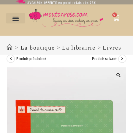
LIVRAISON OFFERTE en point relais dès 75€
0
UN AIR DE FETE de Perrette Samouïloff
>
La boutique
>
La librairie
>
Livres
Produit précédent
Produit suivant