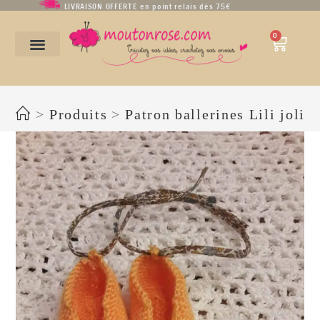
LIVRAISON OFFERTE en point relais dès 75€
0
babies Lili jolie 2
>
Produits
>
Patron ballerines Lili jolie