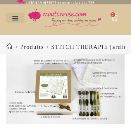
LIVRAISON OFFERTE en point relais dès 75€
0
stitch thera
>
Produits
>
STITCH THERAPIE jardin z