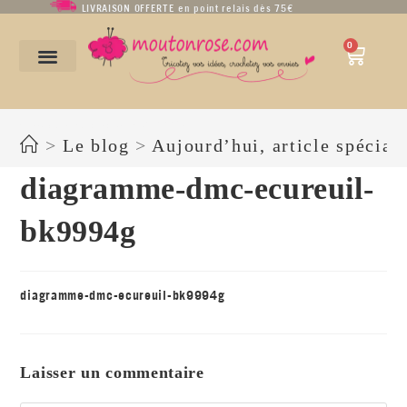
LIVRAISON OFFERTE en point relais dès 75€
0
diagramme-dmc-ecureuil-bk9994g
>
Le blog
>
Aujourd’hui, article spécia
diagramme-dmc-ecureuil-
bk9994g
diagramme-dmc-ecureuil-bk9994g
Laisser un commentaire