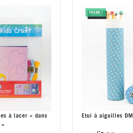
PROMO !
ÉPUISÉ
tes à lacer « dans
Etui à aiguilles D
 »