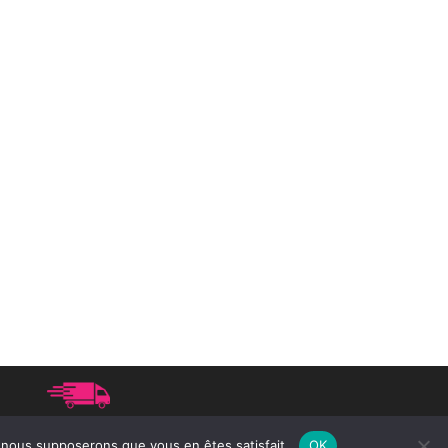
 point relais à partir de 75€ d'achat
e, nous supposerons que vous en êtes satisfait.
OK