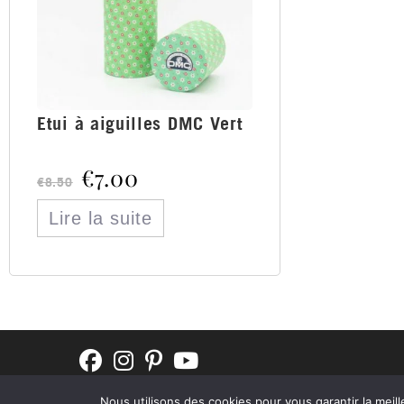
Etui à aiguilles DMC Vert
€
7.00
€
8.50
Lire la suite
Nous utilisons des cookies pour vous garantir la meill