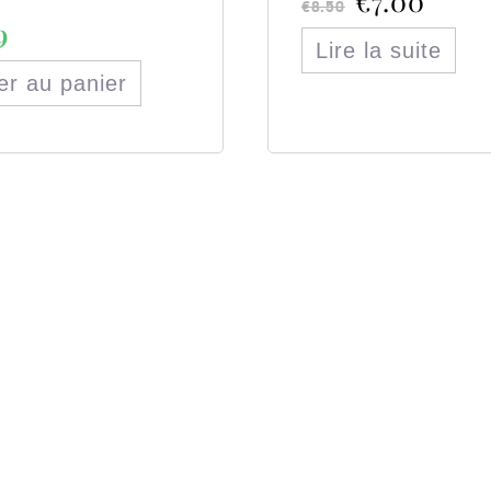
€
7.00
€
8.50
9
Lire la suite
er au panier