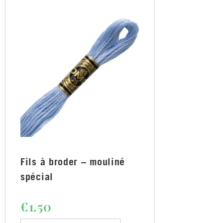
Fils à broder – mouliné
spécial
€
1.50