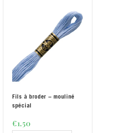
Fils à broder – mouliné
spécial
€
1.50