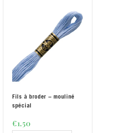
Fils à broder – mouliné
spécial
€
1.50