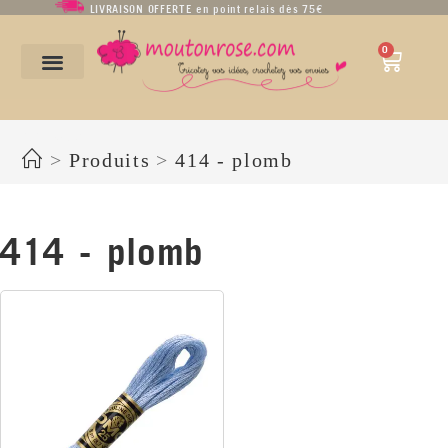
LIVRAISON OFFERTE en point relais dès 75€
0
414 - plomb
>
Produits
>
414 - plomb
414 - plomb