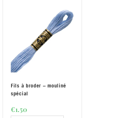
Fils à broder – mouliné
spécial
€
1.50