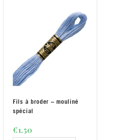
Fils à broder – mouliné
spécial
€
1.50