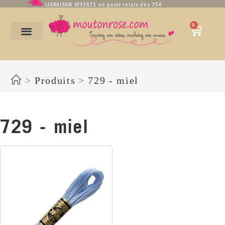
LIVRAISON OFFERTE en point relais dès 75€
0
729 - miel
>
Produits
>
729 - miel
729 - miel