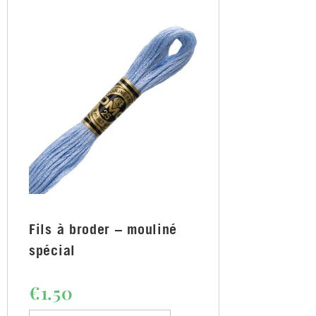
Fils à broder – mouliné
spécial
€
1.50