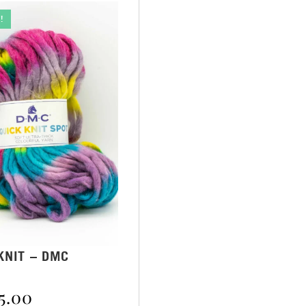
!
KNIT – DMC
5.00