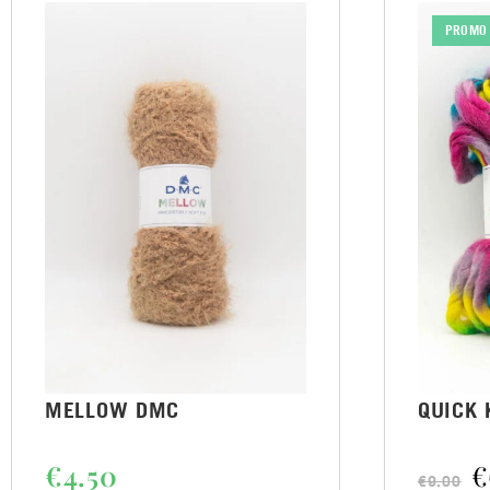
PROMO 
MELLOW DMC
QUICK 
€
4.50
€
€
9.00