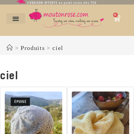
LIVRAISON OFFERTE en point relais dès 75€
0
ciel
>
Produits
>
ciel
ciel
ÉPUISÉ