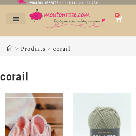
LIVRAISON OFFERTE en point relais dès 75€
0
corail
>
Produits
>
corail
corail