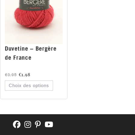
Duvetine – Bergère
de France
€
1.98
€
3.95
Choix des options