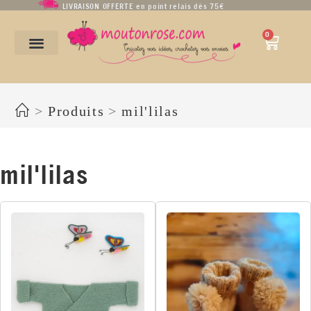
LIVRAISON OFFERTE en point relais dès 75€
0
mil'lilas
>
Produits
>
mil'lilas
mil'lilas