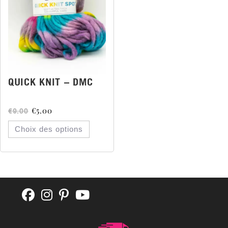
QUICK KNIT – DMC
€
5.00
€
9.00
Choix des options