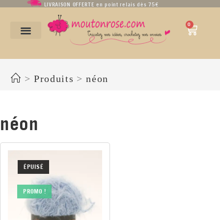
LIVRAISON OFFERTE en point relais dès 75€
0
néon
>
Produits
>
néon
néon
ÉPUISÉ
PROMO !