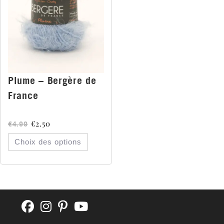
Plume – Bergère de
France
€
2.50
€
4.99
Choix des options