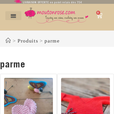
LIVRAISON OFFERTE en point relais dès 75€
0
parme
>
Produits
>
parme
parme