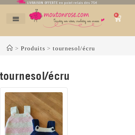
LIVRAISON OFFERTE en point relais dès 75€
0
tournesol/écru
>
Produits
>
tournesol/écru
tournesol/écru