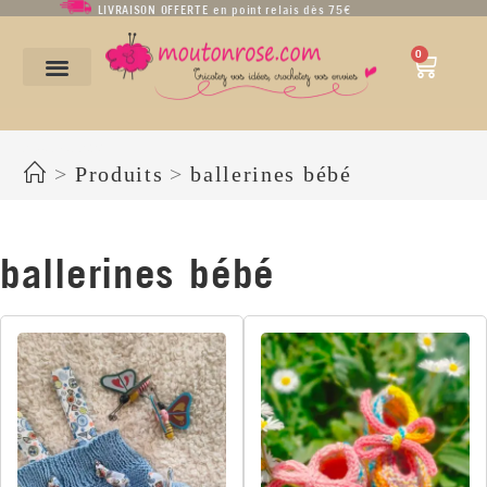
LIVRAISON OFFERTE en point relais dès 75€
0
ballerines bébé
>
Produits
>
ballerines bébé
ballerines bébé