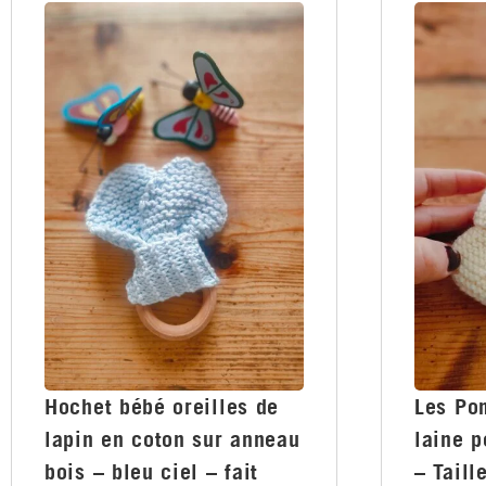
Hochet bébé oreilles de
Les Po
lapin en coton sur anneau
laine p
bois – bleu ciel – fait
– Taill