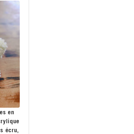
es en
crylique
is écru,