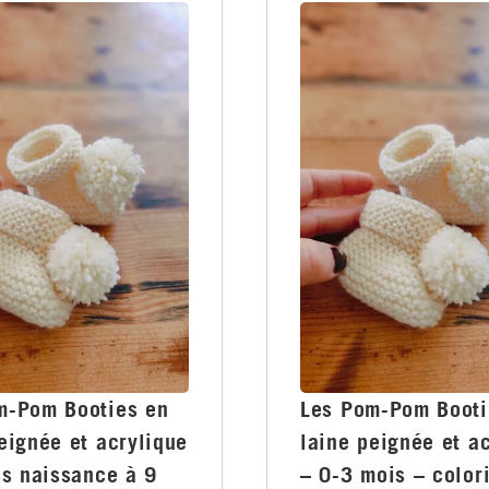
m-Pom Booties en
Les Pom-Pom Booti
eignée et acrylique
laine peignée et a
es naissance à 9
– 0-3 mois – color