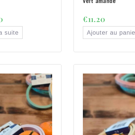
vert amande
0
€
11.20
la suite
Ajouter au panie