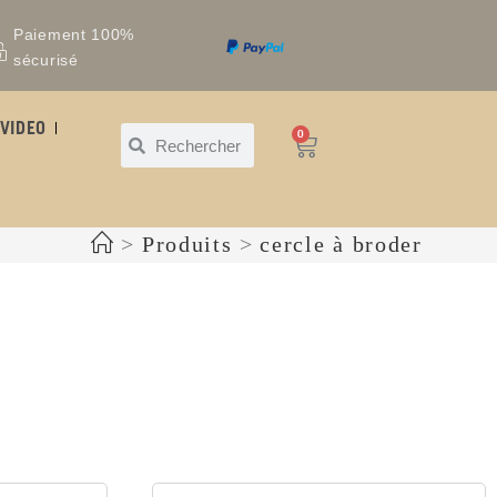
Paiement 100%
sécurisé
VIDEO
0
>
Produits
>
cercle à broder