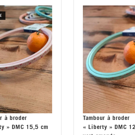
É
r à broder
Tambour à broder
rty » DMC 15,5 cm
« Liberty » DMC 1