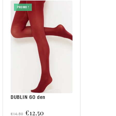
PROMO !
DUBLIN 60 den
€
12.50
€
14.50