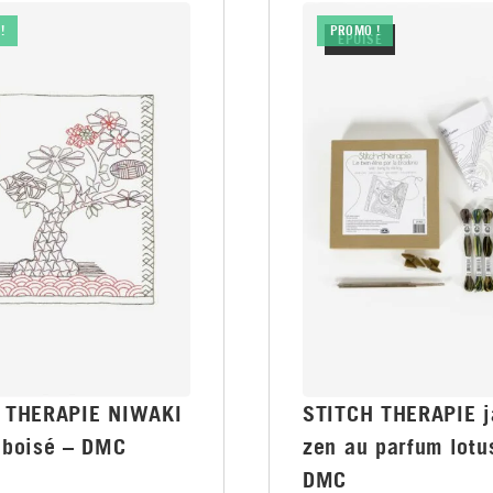
!
PROMO !
ÉPUISÉ
 THERAPIE NIWAKI
STITCH THERAPIE j
 boisé – DMC
zen au parfum lotu
DMC