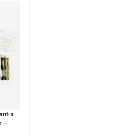
ardin
s –