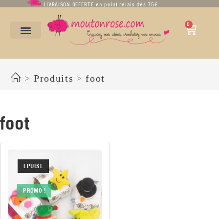
LIVRAISON OFFERTE en point relais dès 75€
0
foot
>
Produits
>
foot
foot
ÉPUISÉ
PROMO !