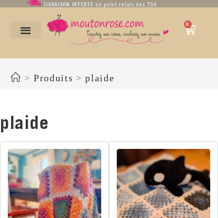
LIVRAISON OFFERTE en point relais dès 75€
0
plaide
>
Produits
>
plaide
plaide