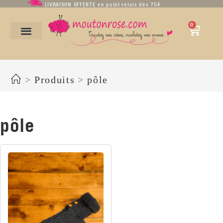
LIVRAISON OFFERTE en point relais dès 75€
0
pôle
>
Produits
>
pôle
pôle