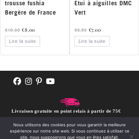
trousse fushia
Etui à aiguilles DMC
Bergère de France
Vert
€
8.00
€
7.00
€
10.00
€
8.50
Lire la suite
Lire la suite
Livraison gratuite en point relais à partir de 75€
d'achat
Nous utilisons des cookies pour vous garantir la meilleure
expérience sur notre site web. Si vous continuez à utiliser ce
site, nous supposerons que vous en êtes satisfait.