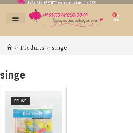
LIVRAISON OFFERTE en point relais dès 75€
0
singe
>
Produits
>
singe
singe
ÉPUISÉ