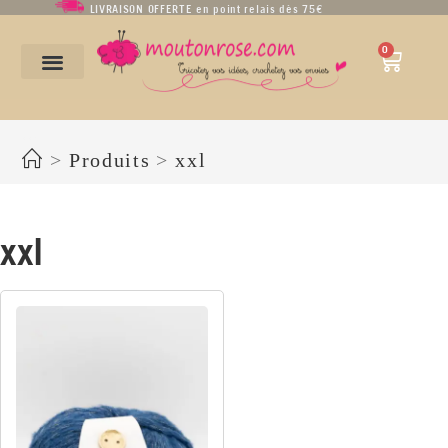
LIVRAISON OFFERTE en point relais dès 75€
0
xxl
>
Produits
>
xxl
xxl