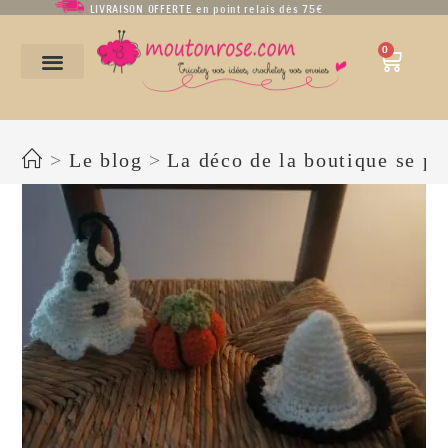
LIVRAISON OFFERTE en point relais dès 75€
0
DSC05385
>
Le blog
>
La déco de la boutique se p