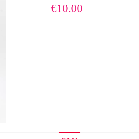
€
10.00
AVIS (0)